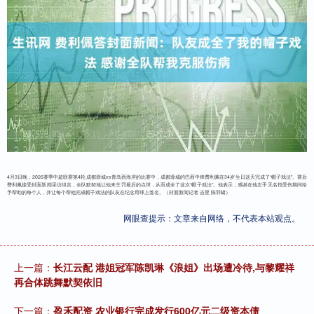
4月3日晚，2026赛季中超联赛第4轮成都蓉城vs青岛西海岸的比赛中，成都蓉城的巴西中锋费利佩在34岁生日这天完成了“帽子戏法”。赛后
费利佩接受封面新闻采访坦言，全队默契地让他来主罚最后的点球，从而成全了这次“帽子戏法”。他表示，感谢在他左手无名指受伤期间给
予帮助的每个人，并让每个帮他完成帽子戏法的队友在纪念用球上签名。（封面新闻记者 吉星 陈羽啸）
网眼查提示：文章来自网络，不代表本站观点。
上一篇：
长江云配 港姐冠军陈凯琳《浪姐》出场遭冷待,与黎耀祥
再合体跳舞默契依旧
下一篇：
盈禾配资 农业银行完成发行600亿元二级资本债