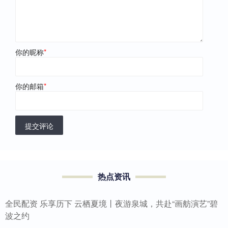
你的昵称
*
你的邮箱
*
提交评论
热点资讯
全民配资 乐享历下 云栖夏境丨夜游泉城，共赴“画舫演艺”碧
波之约