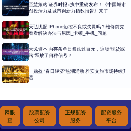
至慧策略 证券时报×执中重磅发布！《中国城市
创投活力及城市创新力指数报告》来了
天弘忧配 iPhone触控不良或失灵吗？维修前先
看看解决办法与原因_卡顿_手机_问题
天戈资本 内存条单日暴跌过百元，这场“现货踩
踏”释放了何种信号？
一鼎盈 “春日经济”热潮涌动 雅安文旅市场持续升
温
网眼
股票配资
正规配资
配资服务
查
公司
服务
平台