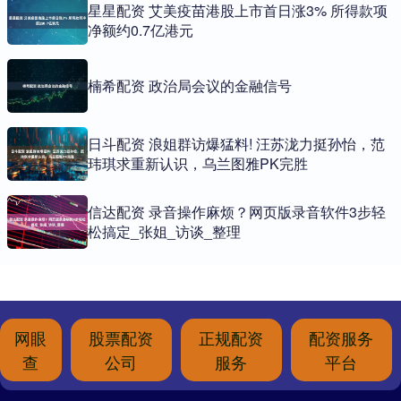
星星配资 艾美疫苗港股上市首日涨3% 所得款项
净额约0.7亿港元
楠希配资 政治局会议的金融信号
日斗配资 浪姐群访爆猛料! 汪苏泷力挺孙怡，范
玮琪求重新认识，乌兰图雅PK完胜
信达配资 录音操作麻烦？网页版录音软件3步轻
松搞定_张姐_访谈_整理
网眼
股票配资
正规配资
配资服务
查
公司
服务
平台