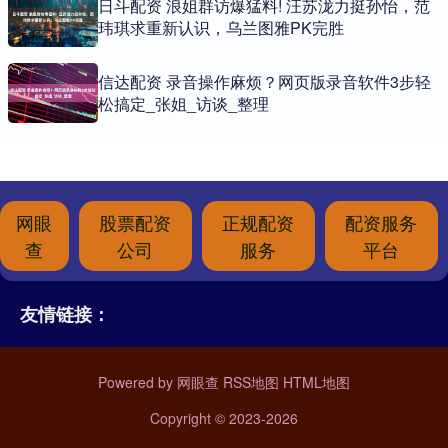
日斗配资 浪姐群访爆猛料! 汪苏泷力挺孙怡，范
玮琪求重新认识，乌兰图雅PK完胜
信达配资 录音操作麻烦？网页版录音软件3步轻
松搞定_张姐_访谈_整理
网眼
股票配资
正规配资
配资服务
查
公司
服务
平台
友情链接：
Powered by
网眼查
RSS地图
HTML地图
Copyright
© 2023-2026