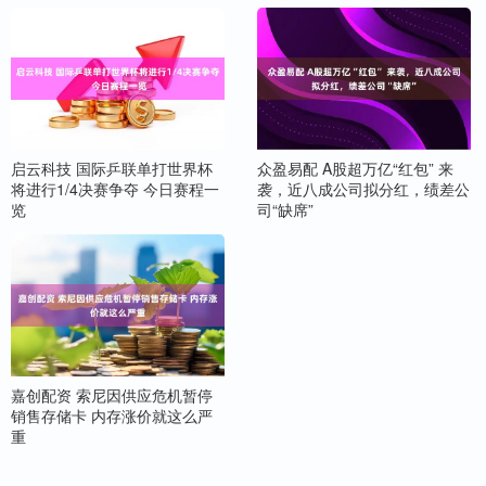
启云科技 国际乒联单打世界杯
众盈易配 A股超万亿“红包” 来
将进行1/4决赛争夺 今日赛程一
袭，近八成公司拟分红，绩差公
览
司“缺席”
嘉创配资 索尼因供应危机暂停
销售存储卡 内存涨价就这么严
重