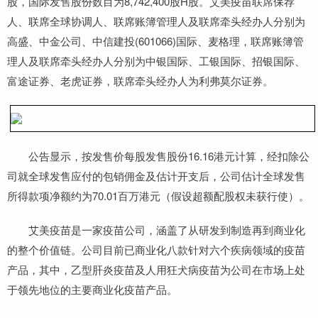
股，国际发售股份数目为8,742,400股H股。艾美疫苗联席保荐
人、联席全球协调人、联席账簿管理人及联席牵头经办人分别为
高盛、中金公司、中信建投(601066)国际、麦格理，联席账簿管
理人及联席牵头经办人分别为中银国际、工银国际、招银国际、
富途证券、老虎证券，联席牵头经办人为利弗莫尔证券。
公告显示，按发售价每股发售股份16.16港元计算，经扣除公
司就全球发售应付的包销佣金及估计开支后，公司估计全球发售
所得款项净额约为70.01百万港元（假设超额配股权未获行使）。
艾美疫苗是一家疫苗公司，涵盖了从研发到制造再到商业化
的整个价值链。公司目前已商业化八款针对六个疾病领域的疫苗
产品，其中，乙型肝炎疫苗及人用狂犬病疫苗为公司在市场上处
于领先地位的主要商业化疫苗产品。