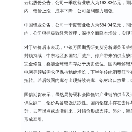
云铝股份公告，公司一季度营业收入为163.83亿元，同比
内，铝价上涨，成本下降，公司盈利能力增强。
中国铝业公告，公司一季度营业收入为584.94亿元，同比增
内，公司狠抓极致经营管理，深挖全面降本增效，实现
对于铝价后市表现，申银万国期货研究所分析师柴玉荣
封锁持续，中东地区多国铝厂减产、停产带来的供应缺
完全修复，叠加全球铝库存处于历史低位、国内电解铝
电网等领域需求仍保持稳健增长，下半年传统消费旺季
扭转。若后续国内库存出现持续去库、铝材出口放量，
国信期货表示，虽然局势缓和会降低铝产业链的供应及
供应缺口，铝价具备较强抗跌性。国内铝锭库存在去库
升，去库拐点或逐渐到来，对铝价形成支撑。另外，海
形成牵引。