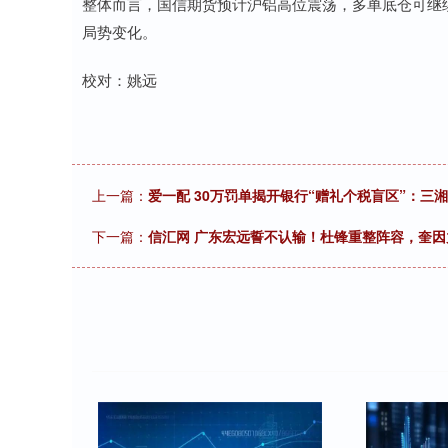
整体而言，国信期货预计沪铝高位震荡，多单底仓可继
局势变化。
校对：姚远
上一篇：
爱一配 30万罚单揭开银行“赠礼个税盲区”：三
下一篇：
信汇网 广东宏远誓不认输！杜锋重整阵容，奎