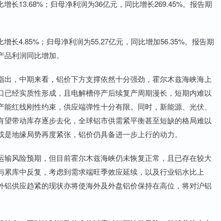
增长13.68%；归母净利润为36亿元，同比增长269.45%。报告期
长4.85%；归母净利润为55.27亿元，同比增加56.35%。报告期
产品利润同比增加。
指出，中期来看，铝价下方支撑依然十分强劲，霍尔木兹海峡海上
口已经实质性形成，且电解槽停产后续复产周期漫长，短期内难以
产能红线刚性约束，供应端弹性十分有限。同时，新能源、光伏、
有望带动库存逐步去化，全球铝市供需紧平衡甚至短缺的格局难以
或是地缘局势再度紧张，铝价仍具备进一步上行的动力。
运输风险预期，但目前霍尔木兹海峡仍未恢复正常，且已存在较大
与累库中反复，考虑到需求端旺季效应延续，以及行业铝水比上
外铝供应趋紧的现状亦将使海外及外盘铝价保持在高位，将对沪铝