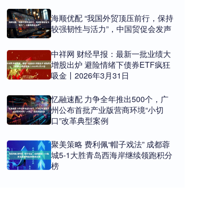
海顺优配 “我国外贸顶压前行，保持
较强韧性与活力”，中国贸促会发声
中祥网 财经早报：最新一批业绩大
增股出炉 避险情绪下债券ETF疯狂
吸金丨2026年3月31日
忆融速配 力争全年推出500个，广
州公布首批产业版营商环境“小切
口”改革典型案例
聚美策略 费利佩“帽子戏法” 成都蓉
城5-1大胜青岛西海岸继续领跑积分
榜