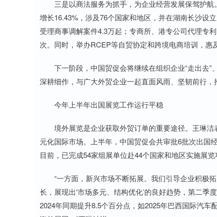
三是以商法服务为抓手，为企业经营发展保驾护航。今
增长16.43%，涉及76个国家和地区，并在湖南长沙
受理商事调解案件4.3万起；专商所、港专公司代理专利
次。同时，举办RCEP等自贸协定和跨境电商培训，惠
下一阶段，中国贸促会将继续在组织企业“走出去”、
深耕细作，与广大外贸企业一起直面风雨、坚韧前行，
今年上半年出国展览工作运行平稳
境外展览是企业获取外贸订单的重要途径。王琳洁表
元化国际市场。上半年，中国贸促会共审批6批次出国经贸
目前，已完成54家组展单位赴44个国家和地区实施展览项
“一方面，新兴市场不断拓展。我们引导企业积极拓
长，展现出‘市场多元、结构优化’的良好趋势，第二季度
2024年同期提升8.5个百分点，如2025年巴西国际