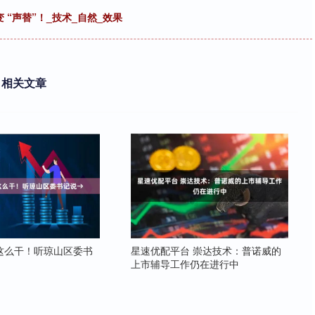
 “声替”！_技术_自然_效果
相关文章
这么干！听琼山区委书
星速优配平台 崇达技术：普诺威的
上市辅导工作仍在进行中