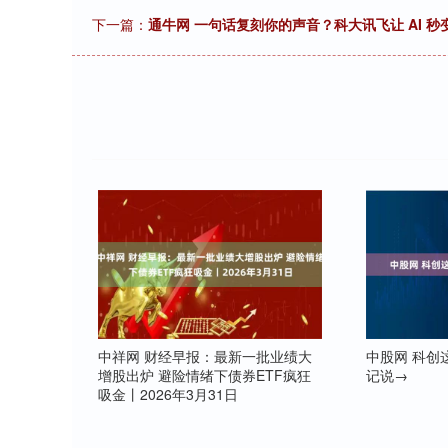
下一篇：
通牛网 一句话复刻你的声音？科大讯飞让 AI 秒变
中祥网 财经早报：最新一批业绩大
中股网 科创
增股出炉 避险情绪下债券ETF疯狂
记说→
吸金丨2026年3月31日