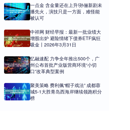
一点金 含金量还在上升!孙俪新剧未
播先火，演技只是一方面，难怪能
被认可
中祥网 财经早报：最新一批业绩大
增股出炉 避险情绪下债券ETF疯狂
吸金丨2026年3月31日
忆融速配 力争全年推出500个，广
州公布首批产业版营商环境“小切
口”改革典型案例
聚美策略 费利佩“帽子戏法” 成都蓉
城5-1大胜青岛西海岸继续领跑积分
榜