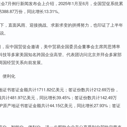
7月例行新闻发布会上介绍，2025年1月至6月，全国贸促系统累
8.87万份，同比增长13.31%。
下，直面风雨、迎接挑战、求新求变的拼搏努力，也印证了上半年
说。
日，应中国贸促会邀请，美中贸易全国委员会董事会主席芮思博率
科技等多家美国知名跨国企业高管。代表团访问北京并拜会多家部
两国经贸关系向前发展。
、便利化
证金额共计1711.82亿美元；签证份数共计212.69万份，
481.97亿美元，同比增长39.45%；签证份数共计142.49万
P原产地证书签证金额共计44.15亿美元，同比增长27.93%；签证
化、智能化、便利化，进一步帮助企业充分享受到自贸协定带来