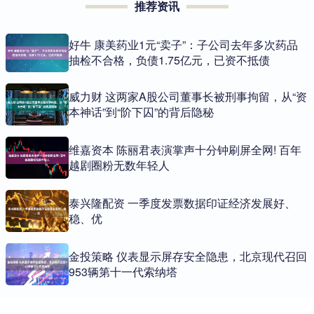
推荐资讯
好牛 康美药业1元“卖子”：子公司去年多次药品
抽检不合格，负债1.75亿元，已资不抵债
威力财 这两家A股公司董事长被刑事拘留，从“资
本神话”到“阶下囚”的背后隐秘
维嘉资本 陈丽君表演掌声十分钟刷屏全网! 百年
越剧圈粉无数年轻人
泰兴隆配资 一季度发票数据印证经济发展好、
稳、优
金投策略 仪表显示屏存安全隐患，北京现代召回
953辆第十一代索纳塔