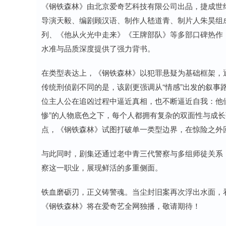
《钢铁森林》由北京爱奇艺科技有限公司出品，捷成世
导演天毅、编剧顾汉语、制作人嵇道青、制片人朱昊组
列、《他从火光中走来》《王牌部队》等多部口碑热作
水准与品质深度提供了强力背书。
在类型表达上，《钢铁森林》以犯罪悬疑为基础框架，
传统刑侦剧不同的是，该剧更强调从“情感”出发的叙事
位主人公在追凶过程中逼近真相，也不断逼近自我：他
惨”的人物底色之下，每个人都拥有复杂的双面性与成
点，《钢铁森林》试图打破单一类型边界，在惊险之外回
与此同时，剧集还通过老中青三代警察与多组师徒关系
察这一职业，展现鲜活的多重侧面。
铁血磨砺刃，正义铸警魂。当尘封旧案再次浮出水面，
《钢铁森林》将在爱奇艺全网独播，敬请期待！