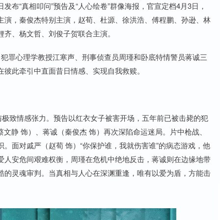
布“真相叩问”预告及“人心绘卷”群像海报，官宣定档4月3日，
主演，秦俊杰特别主演，赵荀、杜源、徐洪浩、傅程鹏、孙逊、林
鲤齐、杨文哲、刘俊子贺联合主演。
启。犯罪心理学教授江寒声、刑事侦查员周瑾和卧底特情警员蒋诚三
在彼此牵引中直面昔日情感、实现自我救赎。
与极致情感张力。预告以红衣女子被害开场，五年前已被击毙的犯
蔡文静 饰）、蒋诚（秦俊杰 饰）再次深陷命运迷局。片中枪战、
。面对戚严（赵荀 饰）“你保护谁，我就伤害谁”的病态游戏，他
爱人安危间艰难权衡，周瑾在危机中绝地反击，蒋诚则在边缘地带
酷的灵魂审判。当真相与人心在深渊重逢，唯有以爱为盾，方能击