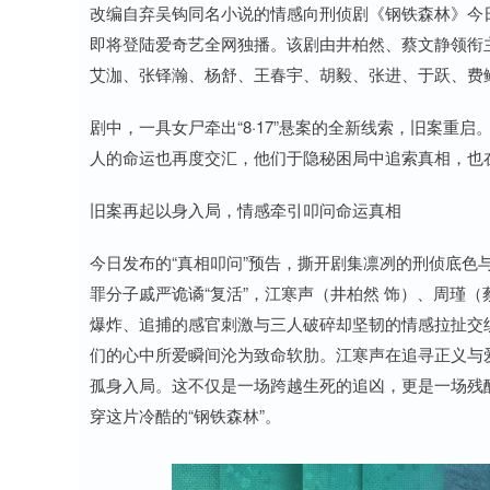
改编自弃吴钩同名小说的情感向刑侦剧《钢铁森林》今日发
即将登陆爱奇艺全网独播。该剧由井柏然、蔡文静领衔
艾泇、张铎瀚、杨舒、王春宇、胡毅、张进、于跃、费
剧中，一具女尸牵出“8·17”悬案的全新线索，旧案重
人的命运也再度交汇，他们于隐秘困局中追索真相，也
旧案再起以身入局，情感牵引叩问命运真相
今日发布的“真相叩问”预告，撕开剧集凛冽的刑侦底色
罪分子戚严诡谲“复活”，江寒声（井柏然 饰）、周瑾（
爆炸、追捕的感官刺激与三人破碎却坚韧的情感拉扯交织
们的心中所爱瞬间沦为致命软肋。江寒声在追寻正义与
孤身入局。这不仅是一场跨越生死的追凶，更是一场残
穿这片冷酷的“钢铁森林”。