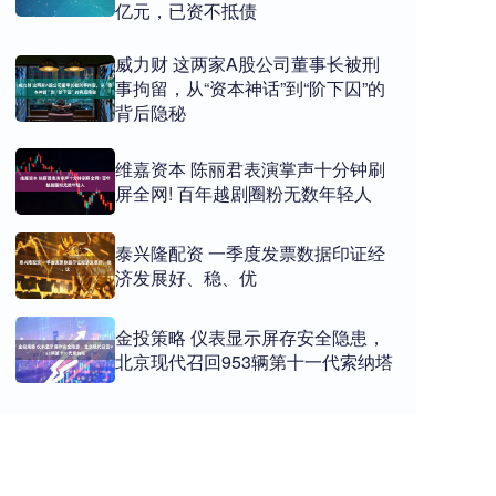
亿元，已资不抵债
威力财 这两家A股公司董事长被刑
事拘留，从“资本神话”到“阶下囚”的
背后隐秘
维嘉资本 陈丽君表演掌声十分钟刷
屏全网! 百年越剧圈粉无数年轻人
泰兴隆配资 一季度发票数据印证经
济发展好、稳、优
金投策略 仪表显示屏存安全隐患，
北京现代召回953辆第十一代索纳塔