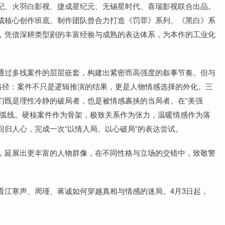
纪、火羽白影视、捷成星纪元、无锡星时代、喜瑞影视联合出品。
成核心创作班底。制作团队曾合力打造《罚罪》系列、《黑白》系
，凭借深耕类型剧的丰富经验与成熟的表达体系，为本作的工业化
通过多线案件的层层嵌套，构建出紧密而高强度的叙事节奏。但与
路径：案件不只是逻辑推演的结果，更是人物情感选择的外化。三
们既是理性冷静的破局者，也是被情感裹挟的当局者。在“美强
长弧线。硬核案件作为骨架，极致关系作为张力，温暖情感作为落
归人心，完成一次“以情入局、以心破局”的表达尝试。
，延展出更丰富的人物群像，在不同性格与立场的交错中，致敬警
看江寒声、周瑾、蒋诚如何穿越真相与情感的迷局。4月3日起，