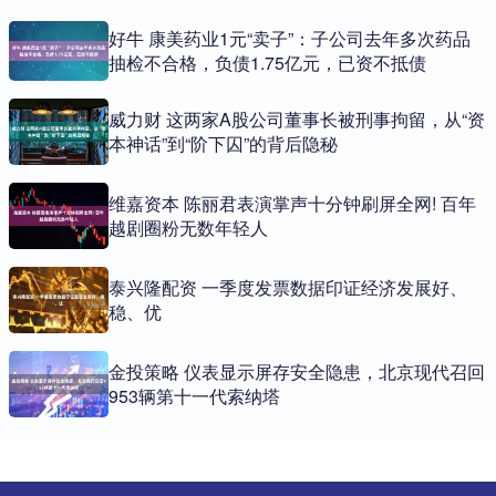
好牛 康美药业1元“卖子”：子公司去年多次药品
抽检不合格，负债1.75亿元，已资不抵债
威力财 这两家A股公司董事长被刑事拘留，从“资
本神话”到“阶下囚”的背后隐秘
维嘉资本 陈丽君表演掌声十分钟刷屏全网! 百年
越剧圈粉无数年轻人
泰兴隆配资 一季度发票数据印证经济发展好、
稳、优
金投策略 仪表显示屏存安全隐患，北京现代召回
953辆第十一代索纳塔