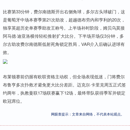
比赛第33分钟，费尔南德斯开出右侧角球，多尔古头球破门，这
是葡萄牙中场本赛季第21次助攻，超越德布劳内和亨利的20次，
独享英超历史单赛季助攻王称号。上半场补时阶段，姆贝乌莫接
阿马德·迪亚洛横传轻松推射扩大比分。下半场开场仅3分钟，多
尔古助攻费尔南德斯低射死角锁定胜局，VAR介入后确认进球有
效。
布莱顿赛前仍握有欧联资格主动权，但全场表现低迷，门将费尔
布鲁亨多次扑救才避免更大比分差距。迈克尔·卡里克周五正式签
约两年，执教曼联17场联赛赢下12场，最终带队获得季军并锁定
欧冠席位。
网眼查提示：文章来自网络，不代表本站观点。