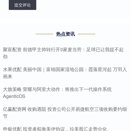
提交评论
热点资讯
聚富配资 前德甲主帅转行开3家麦当劳：足球已让我提不起
劲
水果优配 美丽中国｜富锦国家湿地公园：霞落星河起 万羽入
画来
大旗策略 荣耀与阿里大动作：将推出下一代操作系统
AgenticOS
亿赢配资网 收购遇阻 投资公司公开易捷航空三项收购要约细
节
申银优配 投资者权衡美伊协议，拉美股汇走势分化