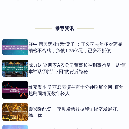
推荐资讯
好牛 康美药业1元“卖子”：子公司去年多次药品
抽检不合格，负债1.75亿元，已资不抵债
威力财 这两家A股公司董事长被刑事拘留，从“资
本神话”到“阶下囚”的背后隐秘
维嘉资本 陈丽君表演掌声十分钟刷屏全网! 百年
越剧圈粉无数年轻人
泰兴隆配资 一季度发票数据印证经济发展好、
稳、优