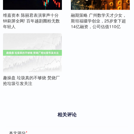
维嘉资本 陈丽君表演掌声十分
融期策略 广州数学天才少女，
钟刷屏全网! 百年越剧圈粉无数
斯坦福辍学创业，25岁拿下超
年轻人
14亿融资，公司估值110亿
趣操盘 垃圾真的不够烧 焚烧厂
抢垃圾引发关注
相关评论
本文评分
*