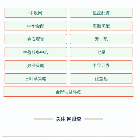
中股网
星星配资
中华金配
海顺优配
春安配资
爱一配
牛盈服务中心
七星
兴业策略
申宝证券
三叶草策略
优益配
全部话题标签
关注 网眼查