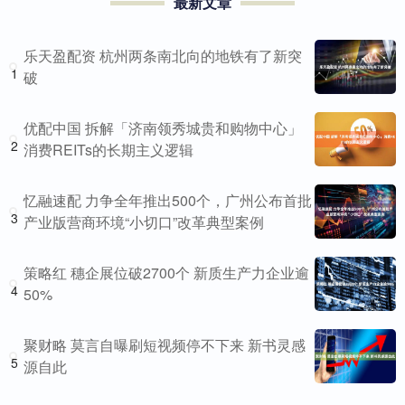
最新文章
乐天盈配资 杭州两条南北向的地铁有了新突
1
破
优配中国 拆解「济南领秀城贵和购物中心」
2
消费REITs的长期主义逻辑
忆融速配 力争全年推出500个，广州公布首批
3
产业版营商环境“小切口”改革典型案例
策略红 穗企展位破2700个 新质生产力企业逾
4
50%
聚财略 莫言自曝刷短视频停不下来 新书灵感
5
源自此