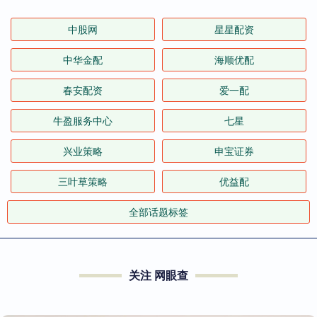
中股网
星星配资
中华金配
海顺优配
春安配资
爱一配
牛盈服务中心
七星
兴业策略
申宝证券
三叶草策略
优益配
全部话题标签
关注 网眼查