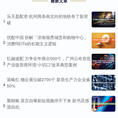
最新文章
乐天盈配资 杭州两条南北向的地铁有了新突
1
破
优配中国 拆解「济南领秀城贵和购物中心」
2
消费REITs的长期主义逻辑
忆融速配 力争全年推出500个，广州公布首批
3
产业版营商环境“小切口”改革典型案例
策略红 穗企展位破2700个 新质生产力企业逾
4
50%
聚财略 莫言自曝刷短视频停不下来 新书灵感
5
源自此