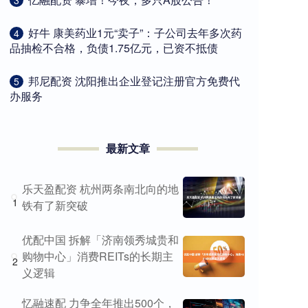
​好牛 康美药业1元“卖子”：子公司去年多次药
4
品抽检不合格，负债1.75亿元，已资不抵债
​邦尼配资 沈阳推出企业登记注册官方免费代
5
办服务
最新文章
乐天盈配资 杭州两条南北向的地
1
铁有了新突破
优配中国 拆解「济南领秀城贵和
购物中心」消费REITs的长期主
2
义逻辑
忆融速配 力争全年推出500个，