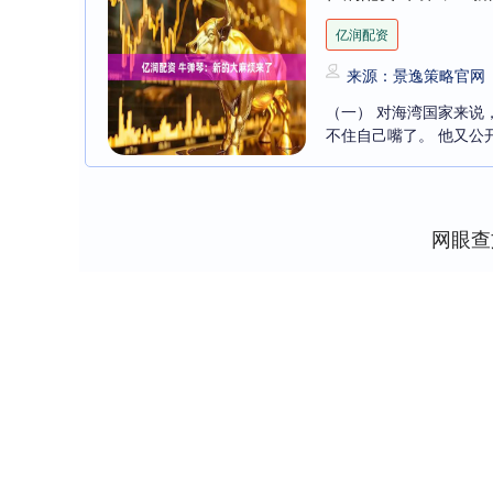
亿润配资
来源：景逸策略官网
（一） 对海湾国家来说
不住自己嘴了。 他又公开
网眼查