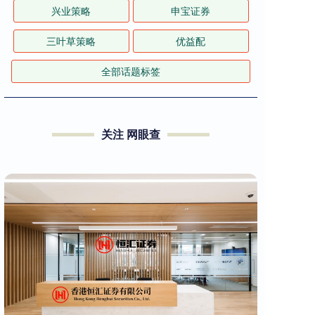
兴业策略
申宝证券
三叶草策略
优益配
全部话题标签
关注 网眼查