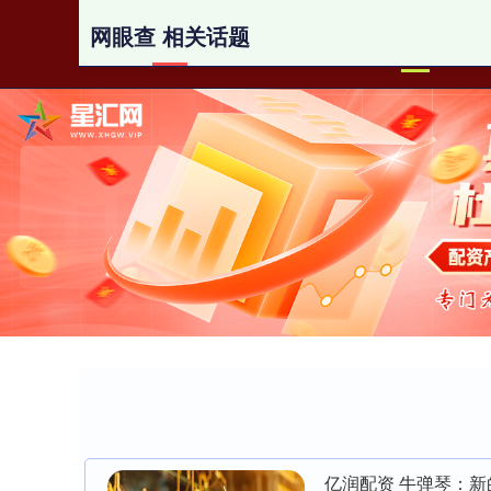
网眼查 相关话题
首页
亿润配资 牛弹琴：