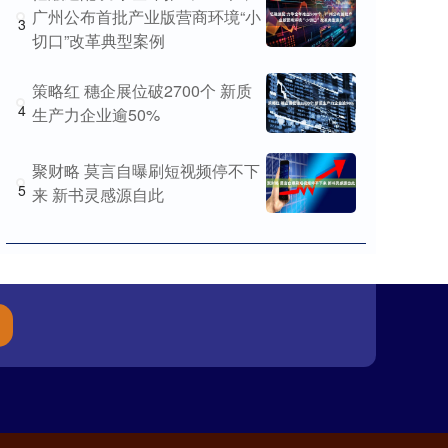
广州公布首批产业版营商环境“小
3
切口”改革典型案例
策略红 穗企展位破2700个 新质
4
生产力企业逾50%
聚财略 莫言自曝刷短视频停不下
5
来 新书灵感源自此
台