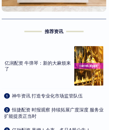
推荐资讯
亿润配资 牛弹琴：新的大麻烦来
了
​神牛资讯 打造专业化市场监管队伍
1
​恒捷配资 时报观察 持续拓展广度深度 服务业
2
扩能提质正当时
​亿融配资 暴增！今夜，多只A股公告！
3